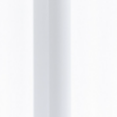
BOTULINUM (BOTOX®)
GUMMY SMILE
(ZAHNFLEISCHLÄCHELN)
BOTULINUM (BOTOX®)
BROWLIFT