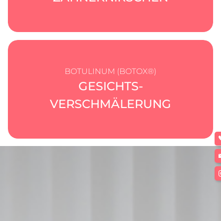
BOTULINUM (BOTOX®)
GESICHTS-
PRAXIS/TEAM
VERSCHMÄLERUNG
BEHANDLUNGEN
PREISE
BOTULINUM (BOTOX®)
LIPFLIP
TERMINE